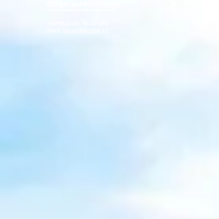
Bürgersprechstunde
montags ab 16.30 Uhr
nach
Vereinbarung >>