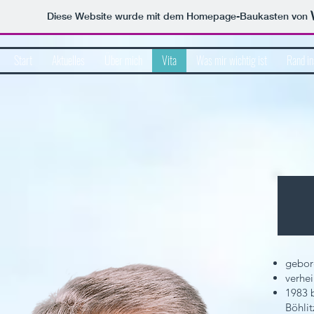
Diese Website wurde mit dem Homepage-Baukasten von
Start
Aktuelles
Über mich
Vita
Was mir wichtig ist
Rand i
gebor
verhei
1983 b
Böhli